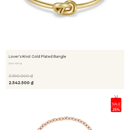
Lover's Knot Gold Plated Bangle
Qùa tặng
3.390.000 ₫
2.542.500 ₫
SALE
25%