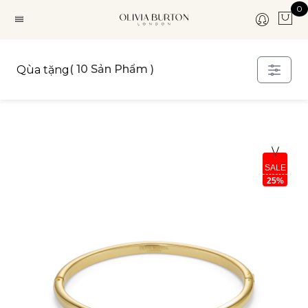
0
( 10 Sản Phẩm )
Qùa tặng
SALE
25%