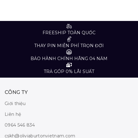
FREESHIP TOÀN QUỐC
THAY PIN MIỄN PHÍ TRỌN ĐỜI
BẢO HÀNH CHÍNH HÃNG 04 NĂM
TRẢ GÓP 0% LÃI SUẤT
CÔNG TY
Giới thiệu
Liên hệ
0964 546 834
cskh@oliviaburtonvietnam.com