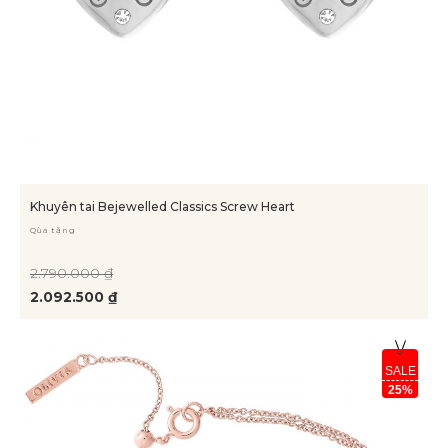
Khuyên tai Bejewelled Classics Screw Heart
Qùa tặng
2.790.000 ₫
2.092.500 ₫
SALE
25%