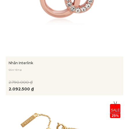
Nhẫn Interlink
Qùa tặng
2.790.000 ₫
2.092.500 ₫
SALE
25%