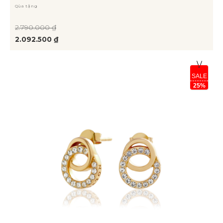
Qùa tặng
2.790.000 ₫
2.092.500 ₫
SALE
25%