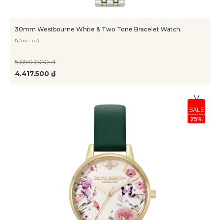
30mm Westbourne White & Two Tone Bracelet Watch
ĐỒNG HỒ
5.890.000 ₫
4.417.500 ₫
SALE
25%