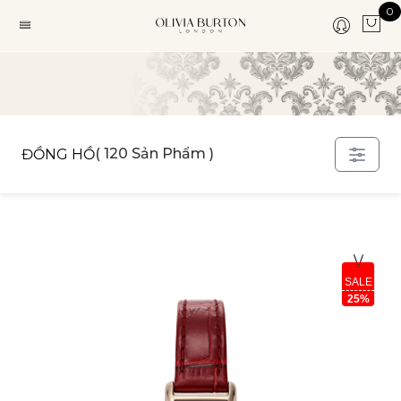
0
( 120 Sản Phẩm )
ĐỒNG HỒ
SALE
25%