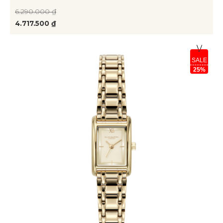
6.290.000 ₫
4.717.500 ₫
SALE
25%