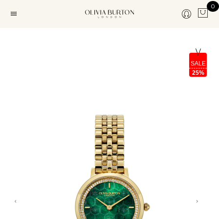
0
SALE
25%