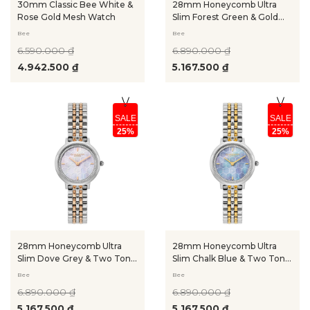
30mm Classic Bee White &
28mm Honeycomb Ultra
Rose Gold Mesh Watch
Slim Forest Green & Gold
Bracelet Watch
Bee
Bee
6.590.000 ₫
6.890.000 ₫
4.942.500 ₫
5.167.500 ₫
SALE
SALE
25%
25%
28mm Honeycomb Ultra
28mm Honeycomb Ultra
Slim Dove Grey & Two Tone
Slim Chalk Blue & Two Tone
Bracelet Watch
Bracelet Watch
Bee
Bee
6.890.000 ₫
6.890.000 ₫
5.167.500 ₫
5.167.500 ₫