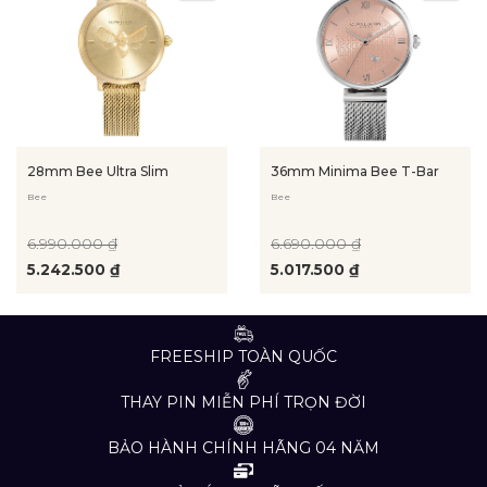
28mm Bee Ultra Slim
36mm Minima Bee T-Bar
Bee
Bee
6.990.000 ₫
6.690.000 ₫
5.242.500 ₫
5.017.500 ₫
FREESHIP TOÀN QUỐC
THAY PIN MIỄN PHÍ TRỌN ĐỜI
BẢO HÀNH CHÍNH HÃNG 04 NĂM