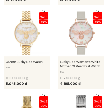
SALE
SALE
50%
50%
34mm Lucky Bee Watch
Lucky Bee Women's White
Mother Of Pearl Dial Watch
Bee
Bee
10.090.000 ₫
8.390.000 ₫
5.045.000 ₫
4.195.000 ₫
SALE
SALE
25%
25%